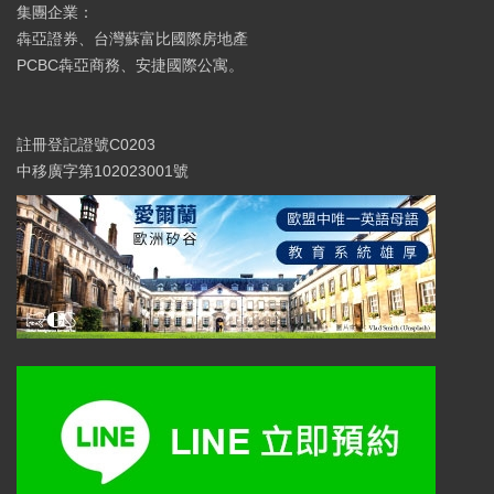
集團企業：
犇亞證券、台灣蘇富比國際房地產
PCBC犇亞商務、安捷國際公寓。
註冊登記證號C0203
中移廣字第102023001號