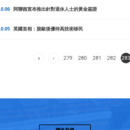
10.06
阿聯酋宣布推出針對退休人士的黃金簽證
10.05
英國首相：脫歐後優待高技術移民
«
‹
279
280
281
282
28
聯絡我們