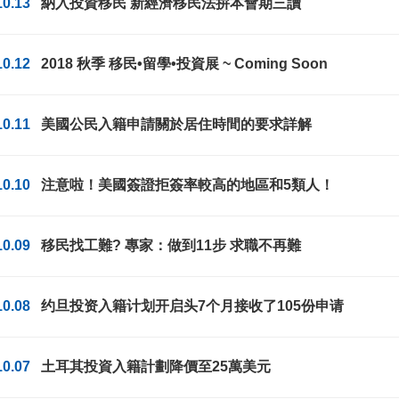
10.13
納入投資移民 新經濟移民法拚本會期三讀
10.12
2018 秋季 移民•留學•投資展 ~ Coming Soon
10.11
美國公民入籍申請關於居住時間的要求詳解
10.10
注意啦！美國簽證拒簽率較高的地區和5類人！
10.09
移民找工難? 專家：做到11步 求職不再難
10.08
约旦投资入籍计划开启头7个月接收了105份申请
10.07
土耳其投資入籍計劃降價至25萬美元