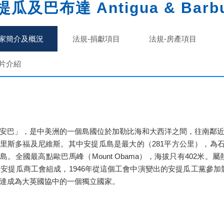
提瓜及巴布達 Antigua & Barb
家簡介及概況
法規-捐獻項目
法規-房產項目
片介紹
安巴」，是中美洲的一個島國位於加勒比海和大西洋之間，往南鄰
里斯多福及尼維斯。其中安提瓜島是最大的（281平方公里），為石
島。全國最高點歐巴馬峰（Mount Obama），海拔只有402米。
9年安提瓜商工會組成，1946年從這個工會中演變出的安提瓜工黨參加
達成為大英國協中的一個獨立國家。