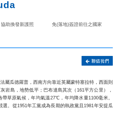
uda
協助換發新護照
免(落地)簽證前往之國家
近法屬瓜德羅普，西南方向靠近英屬蒙特塞拉特，西面則
灰岩島，地勢低平；巴布達島其次（161平方公里），
屬熱帶草原氣候，年均氣溫27℃，年均降水量1100毫米。
競選。從1951年工黨成為長期的執政黨且1981年安提瓜