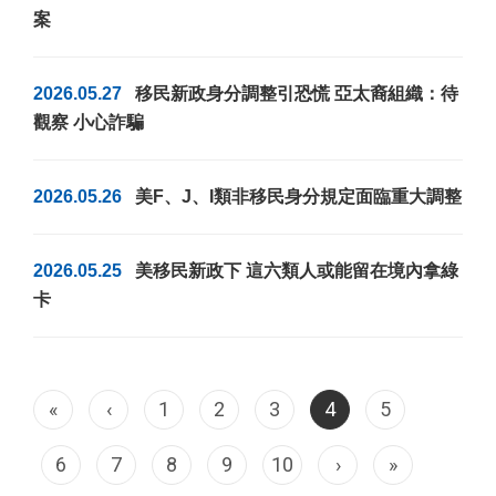
案
2026.05.27
移民新政身分調整引恐慌 亞太裔組織：待
觀察 小心詐騙
2026.05.26
美F、J、I類非移民身分規定面臨重大調整
2026.05.25
美移民新政下 這六類人或能留在境內拿綠
卡
«
‹
1
2
3
4
5
6
7
8
9
10
›
»