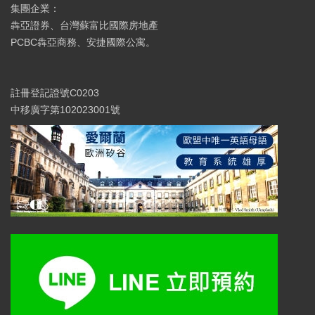
集團企業：
犇亞證券、台灣蘇富比國際房地產
PCBC犇亞商務、安捷國際公寓。
註冊登記證號C0203
中移廣字第102023001號