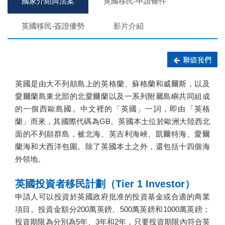
國家介紹與法案
英國移民-申請條件
英國移民-簽證優勢
影片介紹
英國是由大不列顛島上的英格蘭、蘇格蘭和威爾斯，以及
愛爾蘭島東北部的北愛爾蘭以及一系列附屬島嶼共同組成
的一個西歐島國。中文裡的「英國」一詞，即由「英格
蘭」而來，其國際代碼為GB。英國本土位於歐洲大陸西北
面的不列顛群島，被北海、英吉利海峽、凱爾特海、愛爾
蘭海和大西洋包圍。除了英國本土之外，還包括十四個海
外領地。
英國投資者移民計劃（Tier 1 Investor）
申請人可以投資於英國政府批准的投資基金或合適的商業
項目。投資金額分200萬英鎊、500萬英鎊和1000萬英鎊；
投資期限為分別為5年、3年和2年，只要投資期限內符合英