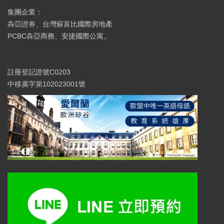
集團企業：
犇亞證券、台灣蘇富比國際房地產
PCBC犇亞商務、安捷國際公寓。
註冊登記證號C0203
中移廣字第102023001號