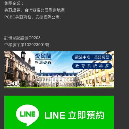
集團企業：
犇亞證券、台灣蘇富比國際房地產
PCBC犇亞商務、安捷國際公寓。
註冊登記證號C0203
中移廣字第102023001號