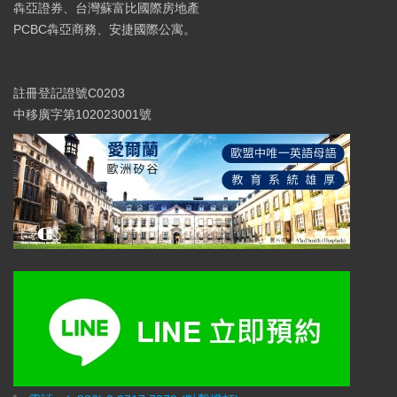
犇亞證券、台灣蘇富比國際房地產
PCBC犇亞商務、安捷國際公寓。
註冊登記證號C0203
中移廣字第102023001號