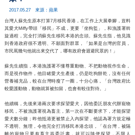
2017.05.27 來源：蘋果
台灣人蘇先生原本打算7月移民香港，在工作上大展拳腳，豈料
其愛犬Miffy帶頭「移民」不成，更要「坐狗監」，和漁護署斡
旋過程，完全打消蘇先生移民本港的念頭。蘇先生指，他見識
到香港政府很不透明、不願面對群眾，「如果是台灣的官員，
市民罵幾句他就出來交代了，哪有政府會迴避民眾的！」
蘇先生續指，本港漁護署不懂尊重動物、不把動物視作生命，
而是視作物件，他目睹愛犬生產後，仍是吃狗餅乾，沒有任何
營養補充品，較在台灣時瘦了一圈，十分心痛，「台灣政府比
較愛護動物，動物就算被扣留，也會有較佳對待。」
他續稱，先後來港兩次要求探望愛犬，因他委託朋友代辦寵物
移民，不被漁護署視為畜主，第一次在不斷要求下，才能探望
愛犬數分鐘；昨他抵港更被禁止入內探望，他認為署方規定極
不透明、無理，令他完全打消移民本港念頭，「在台灣，被隔
離的寵物只要有畜主簽委託書，就可以隨便探望，不限人