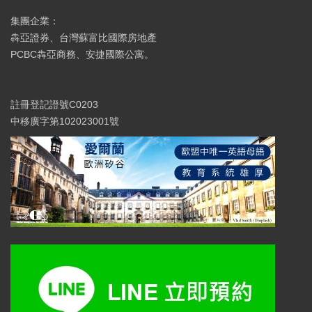
集團企業：
犇亞證券、台灣蘇富比國際房地產
PCBC犇亞商務、安捷國際公寓。
註冊登記證號C0203
中移廣字第102023001號