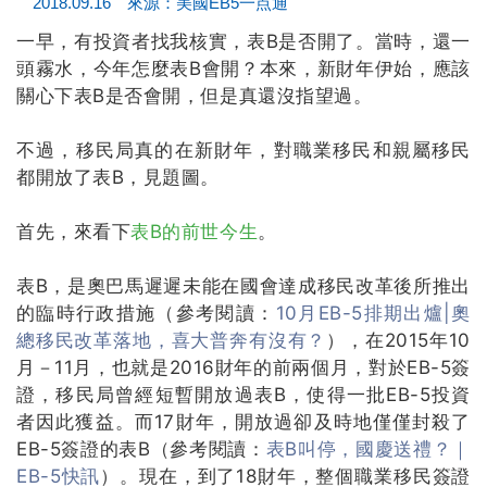
2018.09.16 來源：美國EB5一点通
一早，有投資者找我核實，表B是否開了。
當時，還一
頭霧水，今年怎麼表B會開？
本來，新財年伊始，應該
關心下表B是否會開，但是真還沒指望過。
不過，移民局真的在新財年，對職業移民和親屬移民
都開放了表B，見題圖。
首先，來看下
表B的前世今生
。
表B，是奧巴馬遲遲未能在國會達成移民改革後所推出
的臨時行政措施（參考閱讀：
10月EB-5排期出爐|奧
總移民改革落地，喜大普奔有沒有？
），在2015年10
月－11月，也就是2016財年的前兩個月，對於EB-5簽
證，移民局曾經短暫開放過表B，使得一批EB-5投資
者因此獲益。
而17財年，開放過卻及時地僅僅封殺了
EB-5簽證的表B（參考閱讀：
表B叫停，國慶送禮？｜
EB-5快訊
）。
現在，到了18財年，整個職業移民簽證