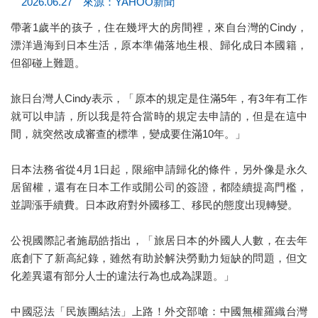
2026.06.27 來源：YAHOO新聞
帶著1歲半的孩子，住在幾坪大的房間裡，來自台灣的Cindy，
漂洋過海到日本生活，原本準備落地生根、歸化成日本國籍，
但卻碰上難題。
旅日台灣人Cindy表示，「原本的規定是住滿5年，有3年有工作
就可以申請，所以我是符合當時的規定去申請的，但是在這中
間，就突然改成審查的標準，變成要住滿10年。」
日本法務省從4月1日起，限縮申請歸化的條件，另外像是永久
居留權，還有在日本工作或開公司的簽證，都陸續提高門檻，
並調漲手續費。日本政府對外國移工、移民的態度出現轉變。
公視國際記者施勗皓指出，「旅居日本的外國人人數，在去年
底創下了新高紀錄，雖然有助於解決勞動力短缺的問題，但文
化差異還有部分人士的違法行為也成為課題。」
中國惡法「民族團結法」上路！外交部嗆：中國無權羅織台灣