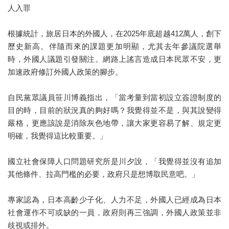
人入罪
根據統計，旅居日本的外國人，在2025年底超越412萬人，創下
歷史新高。伴隨而來的課題更加明顯，尤其去年參議院選舉
時，外國人議題引發關注。網路上謠言造成日本民眾不安，更
加速政府修訂外國人政策的腳步。
自民黨眾議員笹川博義指出，「當考量到當初設立簽證制度的
目的時，目前的狀況真的夠好嗎？我覺得並不是，與其說變得
嚴格，更應該說是消除灰色地帶，讓大家更容易了解、規定更
明確，我覺得這比較重要。」
國立社會保障人口問題研究所是川夕說，「我覺得並沒有追加
其他條件、拉高門檻的必要，政府只是想博取民意吧。」
專家認為，日本高齡少子化、人力不足，外國人已經成為日本
社會運作不可或缺的一員，政府則再三強調，外國人政策並非
歧視或排外。