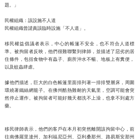
題。」
民權組織：該設施不人道
民權組織曾譴責該臨時設施「不人道」。
移民權益倡議者表示，中心的帳篷不安全，也不符合人道標
準。被拘留者反映，他們很難聯繫到律師，並描述了惡劣的居
住條件，包括食物中有蟲子、廁所沖水不暢、地板上有糞便，
以及蚊蟲肆虐。
據他們描述，巨大的白色帳篷里面排列著一排排雙層床，周圍
環繞著鐵絲網籠子。在佛州酷熱難耐的天氣里，空調可能會突
然停止運作。被拘留者可能好幾天都洗不上澡，也拿不到處方
藥。
移民律師表示，他們的客戶在本月初突然離開該拘留中心，前
往南佛羅里達州、加利福尼亞州、亞利桑那州、路易斯安那州