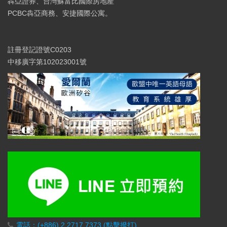
犇亞證券、台灣蘇富比國際房地產
PCBC犇亞商務、安捷國際公寓。
註冊登記證號C0203
中移廣字第102023001號
電話：(+886) 2.2717.7373 (點擊撥打)