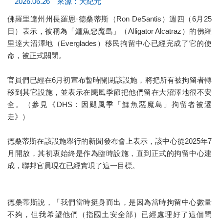
2026.06.26 來源：大紀元
佛羅里達州州長羅恩·德桑蒂斯（Ron DeSantis）週四（6月25
日）表示，被稱為「鱷魚惡魔島」（Alligator Alcatraz）的佛羅
里達大沼澤地（Everglades）移民拘留中心已經完成了它的使
命，被正式關閉。
官員們已經在6月初宣布暫時關閉該設施，將把所有被拘留者轉
移到其它設施，並表示在颶風季節把他們留在大沼澤地很不安
全。（參見《DHS：因颶風季「鱷魚惡魔島」拘留者被遷
走》）
德桑蒂斯在該設施舉行的新聞發布會上表示，該中心從2025年7
月開放，其初衷始終是作為臨時設施，直到正式的拘留中心建
成，聯邦官員現在已經實現了這一目標。
德桑蒂斯說，「我們當時挺身而出，是因為當時拘留中心數量
不夠，但我希望他們（指國土安全部）已經處理好了這個問