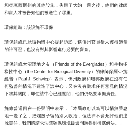
和德克薩斯州的其他設施，失踪了大約一週之後，他們的律師
和家人才被告知他們被送往了哪里。
環保組織：該設施不環保
環保組織已就該拘留中心提起訴訟，稱佛州官員從未獲得適當
的許可證，也沒有對其影響進行必要的審查。
環保組織大沼澤地之友（Friends of the Everglades）和生物多
樣性中心（the Center for Biological Diversity）的律師保羅·J·施
維普（Paul J. Schwiep）表示，佛州政府和聯邦政府在沒有任
何監督的情況下建造了該中心，又在沒有徵求任何意見的情況
下將其關閉，即使該中心已經關閉，他們仍然要承擔責任。
施維普週四在一份聲明中表示，「本屆政府以為可以悄無聲息
地一走了之，把爛攤子留給別人收拾，但法律不會允許他們逃
脫責任，我們將請求法院確保環境破壞問題得到徹底解決。」