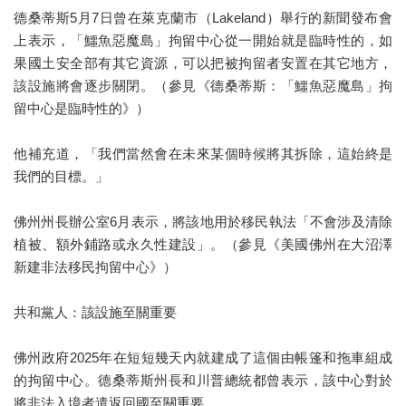
德桑蒂斯5月7日曾在萊克蘭市（Lakeland）舉行的新聞發布會
上表示，「鱷魚惡魔島」拘留中心從一開始就是臨時性的，如
果國土安全部有其它資源，可以把被拘留者安置在其它地方，
該設施將會逐步關閉。（參見《德桑蒂斯：「鱷魚惡魔島」拘
留中心是臨時性的》）
他補充道，「我們當然會在未來某個時候將其拆除，這始終是
我們的目標。」
佛州州長辦公室6月表示，將該地用於移民執法「不會涉及清除
植被、額外鋪路或永久性建設」。（參見《美國佛州在大沼澤
新建非法移民拘留中心》）
共和黨人：該設施至關重要
佛州政府2025年在短短幾天內就建成了這個由帳篷和拖車組成
的拘留中心。德桑蒂斯州長和川普總統都曾表示，該中心對於
將非法入境者遣返回國至關重要。