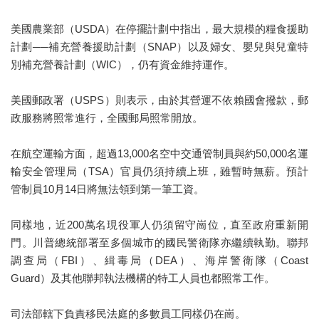
美國農業部（USDA）在停擺計劃中指出，最大規模的糧食援助
計劃──補充營養援助計劃（SNAP）以及婦女、嬰兒與兒童特
別補充營養計劃（WIC），仍有資金維持運作。
美國郵政署（USPS）則表示，由於其營運不依賴國會撥款，郵
政服務將照常進行，全國郵局照常開放。
在航空運輸方面，超過13,000名空中交通管制員與約50,000名運
輸安全管理局（TSA）官員仍須持續上班，雖暫時無薪。預計
管制員10月14日將無法領到第一筆工資。
同樣地，近200萬名現役軍人仍須留守崗位，直至政府重新開
門。川普總統部署至多個城市的國民警衛隊亦繼續執勤。聯邦
調查局（FBI）、緝毒局（DEA）、海岸警衛隊（Coast
Guard）及其他聯邦執法機構的特工人員也都照常工作。
司法部轄下負責移民法庭的多數員工同樣仍在崗。