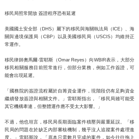
移民局照常開放 簽證程序恐有延遲
美國國土安全部（DHS）屬下的移民與海關執法局（ICE）、海
關與邊境保護局（CBP）以及美國移民局（USCIS）均維持正
常運作。
移民律師奧馬爾‧雷耶斯（Omar Reyes）向WBIR表示，大部分
移民相關服務目前照常進行，但部分業務，例如工作簽證，可
能會出現延遲。
「國務院的簽證流程屬於自籌資金運作，現階段仍有足夠資金
繼續發放簽證與相關文件。」雷耶斯指出，「移民局雖可能受
其它機構牽連，但整體運作應不受太大影響。」
不過，他也坦言，移民局長期面臨案件積壓與嚴重延誤。「移
民局的問題在於缺乏內部審核機制，幾乎沒人追蹤案件處理進
度。」雷耶斯說，「原本只需數月完成的案件，如今往往拖上