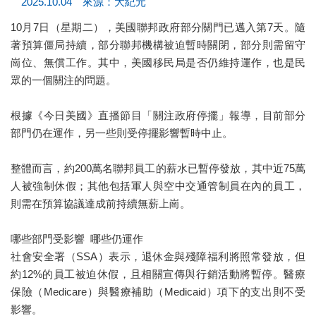
2025.10.04 來源：大紀元
10月7日（星期二），美國聯邦政府部分關門已邁入第7天。隨
著預算僵局持續，部分聯邦機構被迫暫時關閉，部分則需留守
崗位、無償工作。其中，美國移民局是否仍維持運作，也是民
眾的一個關注的問題。
根據《今日美國》直播節目「關注政府停擺」報導，目前部分
部門仍在運作，另一些則受停擺影響暫時中止。
整體而言，約200萬名聯邦員工的薪水已暫停發放，其中近75萬
人被強制休假；其他包括軍人與空中交通管制員在內的員工，
則需在預算協議達成前持續無薪上崗。
哪些部門受影響 哪些仍運作
社會安全署（SSA）表示，退休金與殘障福利將照常發放，但
約12%的員工被迫休假，且相關宣傳與行銷活動將暫停。醫療
保險（Medicare）與醫療補助（Medicaid）項下的支出則不受
影響。