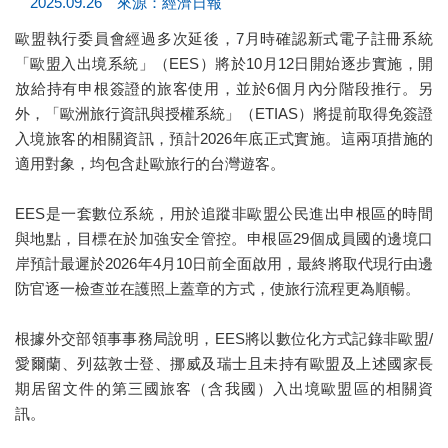
2025.09.26 來源：經濟日報
歐盟執行委員會經過多次延後，7月時確認新式電子註冊系統
「歐盟入出境系統」（EES）將於10月12日開始逐步實施，開
放給持有申根簽證的旅客使用，並於6個月內分階段推行。另
外，「歐洲旅行資訊與授權系統」（ETIAS）將提前取得免簽證
入境旅客的相關資訊，預計2026年底正式實施。這兩項措施的
適用對象，均包含赴歐旅行的台灣遊客。
EES是一套數位系統，用於追蹤非歐盟公民進出申根區的時間
與地點，目標在於加強安全管控。申根區29個成員國的邊境口
岸預計最遲於2026年4月10日前全面啟用，最終將取代現行由邊
防官逐一檢查並在護照上蓋章的方式，使旅行流程更為順暢。
根據外交部領事事務局說明，EES將以數位化方式記錄非歐盟/
愛爾蘭、列茲敦士登、挪威及瑞士且未持有歐盟及上述國家長
期居留文件的第三國旅客（含我國）入出境歐盟區的相關資
訊。