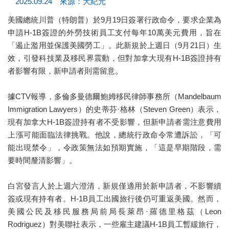
2025.09.24 來源：大紀元
美國總統川普（特朗普）於9月19日簽署行政命令，要求企業為
申請H-1B簽證的外勞技術員工支付每年10萬美元費用，旨在
「遏止濫用並保護美國勞工」。此新規於上週日（9月21日）生
效，引發科技業及移民界震動，但對加拿大現有H-1B簽證持有
者影響有限，新申請者則需留意。
據CTV報導，多倫多曼德爾鮑姆移民律師事務所（Mandelbaum
Immigration Lawyers）的史蒂芬·格林（Steven Green）表示，
現有加拿大H-1B簽證持有者不受影響，但新申請者需注意費用
上漲可能面臨法律挑戰。他說，總統行政命令常遭訴訟，「可
能出現禁令」，令政策無法如預期實施，「這是早期階段，需
要時間釐清影響」。
白宮發言人於上週六澄清，新規僅適用於新申請者，不影響續
簽或現有持有者。H-1B員工出國旅行後仍可重返美國。然而，
美國公民及移民服務局前局長萊昂·羅德里格茲（Leon
Rodriguez）對美聯社表示，一些雇主建議H-1B員工暫緩旅行，