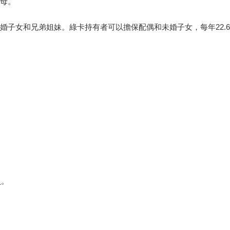
父母。
婚子女和兄弟姐妹。綠卡持有者可以擔保配偶和未婚子女，每年22.
。
員。