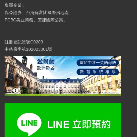
集團企業：
犇亞證券、台灣蘇富比國際房地產
PCBC犇亞商務、安捷國際公寓。
註冊登記證號C0203
中移廣字第102023001號