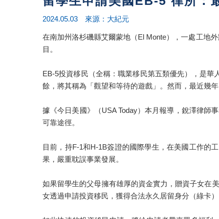
留學生申請美國EB-5 律所：
2024.05.03 來源：大紀元
在南加州洛杉磯縣艾爾蒙地（El Monte），一處
目。
EB-5投資移民（全稱：職業移民第五類優先），是
餘，將其稱為「觀望和等待的遊戲」。然而，最近幾年E
據《今日美國》（USA Today）本月報導，銳澤律師事
可靠途徑。
目前，持F-1和H-1B簽證的國際學生，在美國工作
果，嚴重耽誤事業發展。
如果留學生的父母擁有雄厚的資金實力，贈資子女在美
女透過申請投資移民，獲得合法永久居留身分（綠卡）