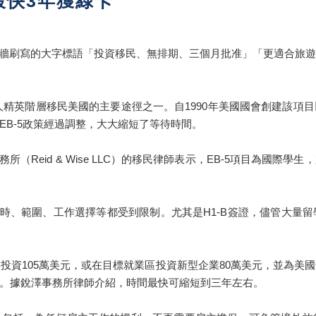
最快3年獲綠卡
工地外牆刷寫的大字標語「投資移民、無排期、三個月批准」「更適合
華人精英階層移民美國的主要途徑之一。自1990年美國國會創建該項
B-5政策經過調整，大大縮短了等待時間。
務所（Reid & Wise LLC）的移民律師表示，EB-5項目為
的工時、範圍、工作選擇等都受到限制。尤其是H1-B簽證，儘管大
投資105萬美元，或在目標就業區投資新型企業80萬美元，並為美
。據銳澤事務所律師介紹，時間最快可縮短到三年左右。