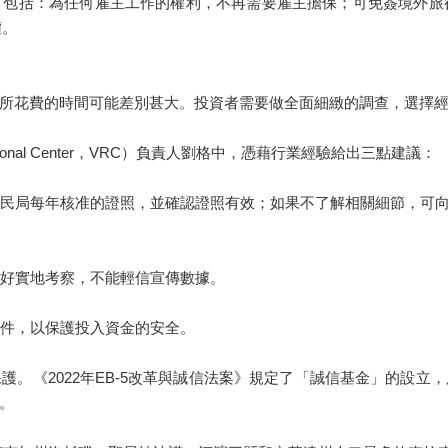
包括：為任何雇主工作的權利，不再需要雇主擔保；可免簽境外旅
權。
所花費的時間可能差別甚大。投資者需要做全面細緻的調查，選擇
onal Center，VRC）負責人劉格中，憑藉行業經驗給出三點建議：
有移民局每年核准的證照，並確認證照有效；如果不了解相關細節，可
最好實地考察，不能輕信宣傳數據。
條件，以保護投入資金的安全。
護。《2022年EB-5改革與誠信法案》規定了「誠信基金」的設立
。