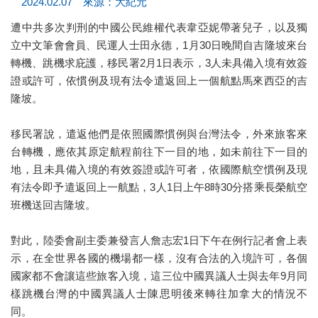
2024.02.07 來源：大紀元
遭中共多次判刑的中國公民維權代表韋亞妮帶著兒子，以及獨
立中文筆會會員、民運人士田永德，1月30日晚間自吉隆坡來台
轉機、跳機求庇護，移民署2月1日表示，3人未具備入境有效簽
證或許可，依慣例及現有法令遣返回上一個航點馬來西亞的吉
隆坡。
移民署說，遣返他們是依照國際慣例與台灣法令，外來旅客來
台轉機，應依其原定航程前往下一目的地，如未前往下一目的
地，且未具備入境的有效簽證或許可者，依國際航空慣例及現
有法令即予遣返回上一航點，3人1日上午8時30分搭乘長榮航空
班機送回吉隆坡。
對此，陸委會副主委兼發言人詹志宏1日下午在例行記者會上表
示，在全世界各國的機場都一樣，沒有合法的入境許可，各個
國家都不會讓這些旅客入境，這三位中國異議人士與去年9月同
樣跳機台灣的中國異議人士陳思明後來轉往加拿大的情況不
同。