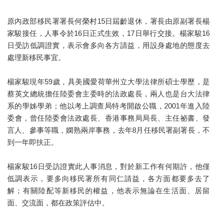
原內政部移民署署長何榮村15日屆齡退休，署長由原副署長楊
家駿接任，人事令於16日正式生效，17日舉行交接。楊家駿16
日受訪低調證實，表示會多向各方請益，用設身處地的態度去
處理新移民事宜。
楊家駿現年59歲，具美國愛荷華州立大學法律所碩士學歷，是
蔡英文總統擔任陸委會主委時的法政處長，兩人也是台大法律
系的學姊學弟；他以考上調查局特考開啟公職，2001年進入陸
委會，曾任陸委會法政處長、香港事務局局長、主任祕書、發
言人、參事等職，嫻熟兩岸事務，去年8月任移民署副署長，不
到一年即扶正。
楊家駿16日受訪證實此人事消息，對於新工作有何期許，他僅
低調表示，要多向移民署所有同仁請益，各方面都要多去了
解；有關陸配等新移民的權益，他表示無論在生活面、居留
面、交流面，都在政策評估中。